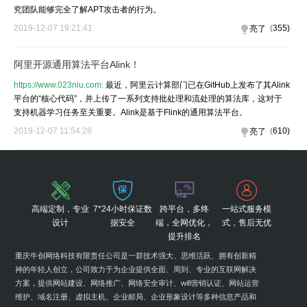
究团队能够完全了解APT攻击者的行为。
2019-12-07 19:21:41
(
355
)
亮了
阿里开源通用算法平台Alink！
https://www.023niu.com:
最近，阿里云计算部门已在GitHub上发布了其Alink
平台的“核心代码”，并上传了一系列支持批处理和流处理的算法库，这对于
支持机器学习任务至关重要。Alink是基于Flink的通用算法平台。
2019-12-07 11:54:28
(
610
)
亮了
高端定制，专业
7*24小时保证数
跨平台，多终
一站式服务模
设计
据安全
端，全网优化，
式，售后无优
提升排名
重庆牛创网络科技有限责任公司是一群技术强大、思维活跃、拥有创新精
神的年轻人创立，公司致力于为企业提供全面、周到、专业的互联网解决
方案，提供网站建设、网络推广、网络安全审计、wifi营销认证、网站运营
维护、域名注册、虚拟主机、企业邮局、企业形象设计等多种信息产品和