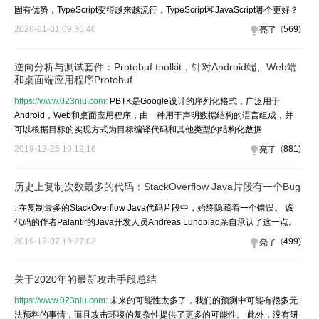
固有优势，TypeScript变得越来越流行，TypeScript和JavaScript哪个更好？
2020-01-01 09:36:40
(
569
)
亮了
逆向分析与测试套件：Protobuf toolkit，针对Android端、Web端
和桌面端应用程序Protobuf
https://www.023niu.com:
PBTK是Google设计的序列化格式，广泛用于
Android，Web和桌面应用程序，由一种用于声明数据结构的语言组成，并
可以根据目标的实现方式为目标编译代码和其他类型的结构化数据
2019-12-25 10:12:16
(
881
)
亮了
历史上复制次数最多的代码：StackOverflow Java片段有一个Bug
:
在复制最多的StackOverflow Java代码片段中，始终隐藏着一个错误。 该
代码的作者Palantir的Java开发人员Andreas Lundblad亲自承认了这一点。
2019-12-07 19:27:02
(
499
)
亮了
关于2020年的最新攻击手段总结
https://www.023niu.com:
未来的可能性太多了，我们的预测中可能有很多无
法预料的事情，而且攻击环境的复杂性提供了更多的可能性。 此外，没有研