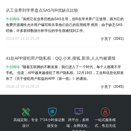
从工业界到学界盘点SAS与R优缺点比较
牛创网络:
"虽然它在业界仍然由SAS主导，但R在学术界广泛使用，因为它的
免费开源属性允许用户编写和共享他们自己的应用程序 然而，由于缺乏SAS
经验，许多获得数据分析学位的学生很难找到工作。
2019-07-13 22:25:29
(
2091
)
亮了
41款APP侵犯用户隐私权：QQ,小米,搜狐,新浪,人人均被通报
牛创网络:
"随着互联网的不断发展，我们进入了一个时代，每个人都离不开
手机。 但是，APP越来越侵犯了用户隐私权。12月19日，工业和信息化部发
布了《关于侵犯用户权益的APP（第一批）》的通知。
2019-12-20 11:28:14
(
2045
)
亮了
高端定制，专业
7*24小时保证数
跨平台，多终
一站式服务模
设计
据安全
端，全网优化，
式，售后无优