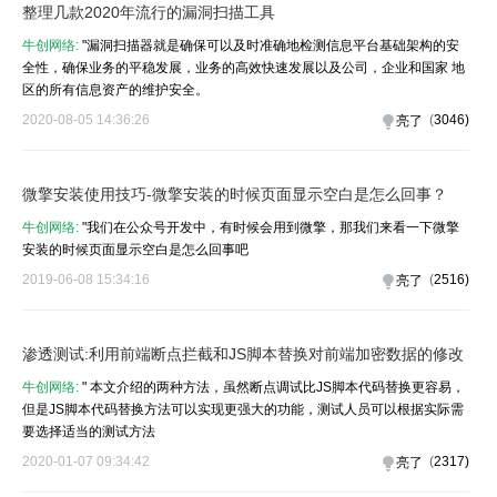
整理几款2020年流行的漏洞扫描工具
牛创网络:
"漏洞扫描器就是确​​保可以及时准确地检测信息平台基础架构的安
全性，确保业务的平稳发展，业务的高效快速发展以及公司，企业和国家 地
区的所有信息资产的维护安全。
2020-08-05 14:36:26
(
3046
)
亮了
微擎安装使用技巧-微擎安装的时候页面显示空白是怎么回事？
牛创网络:
"我们在公众号开发中，有时候会用到微擎，那我们来看一下微擎
安装的时候页面显示空白是怎么回事吧
2019-06-08 15:34:16
(
2516
)
亮了
渗透测试:利用前端断点拦截和JS脚本替换对前端加密数据的修改
牛创网络:
" 本文介绍的两种方法，虽然断点调试比JS脚本代码替换更容易，
但是JS脚本代码替换方法可以实现更强大的功能，测试人员可以根据实际需
要选择适当的测试方法
2020-01-07 09:34:42
(
2317
)
亮了