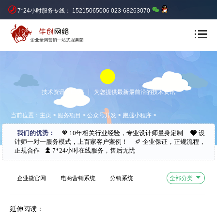
7*24小时服务专线： 15215065006 023-68263070
技术资讯 NEWS
为您提供最新最前沿的技术资讯
当前位置：
主页
>
服务项目
>
公众号开发
>
跑腿小程序
>
我们的优势：
10年相关行业经验，专业设计师量身定制
设
计师一对一服务模式，上百家客户案例！
企业保证，正规流程，
正规合作
7*24小时在线服务，售后无忧
企业微官网
电商营销系统
分销系统
全部分类
外卖O2O系统
跑腿小程序
延伸阅读：
社区拼团系统