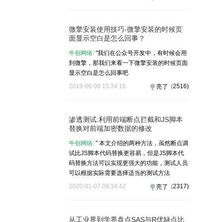
微擎安装使用技巧-微擎安装的时候页
面显示空白是怎么回事？
牛创网络:
"我们在公众号开发中，有时候会用
到微擎，那我们来看一下微擎安装的时候页面
显示空白是怎么回事吧
2019-06-08 15:34:16
(
2516
)
亮了
渗透测试:利用前端断点拦截和JS脚本
替换对前端加密数据的修改
牛创网络:
" 本文介绍的两种方法，虽然断点调
试比JS脚本代码替换更容易，但是JS脚本代
码替换方法可以实现更强大的功能，测试人员
可以根据实际需要选择适当的测试方法
2020-01-07 09:34:42
(
2317
)
亮了
从工业界到学界盘点SAS与R优缺点比