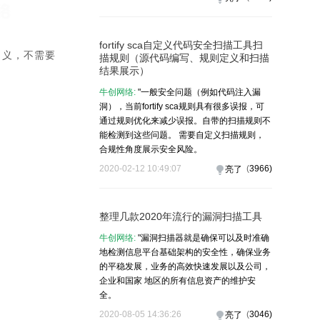
fortify sca自定义代码安全扫描工具扫
定义，不需要
描规则（源代码编写、规则定义和扫描
结果展示）
牛创网络:
"一般安全问题（例如代码注入漏
洞），当前fortify sca规则具有很多误报，可
通过规则优化来减少误报。自带的扫描规则不
能检测到这些问题。 需要自定义扫描规则，
合规性角度展示安全风险。
2020-02-12 10:49:07
(
3966
)
亮了
整理几款2020年流行的漏洞扫描工具
牛创网络:
"漏洞扫描器就是确​​保可以及时准确
地检测信息平台基础架构的安全性，确保业务
的平稳发展，业务的高效快速发展以及公司，
企业和国家 地区的所有信息资产的维护安
全。
2020-08-05 14:36:26
(
3046
)
亮了