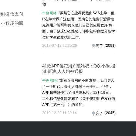
较
牛创网络:
"虽然它在业界仍然由SAS主导，但
接到微信支付
R在学术界广泛使用，因为它的免费开源属性
为小程序的回
允许用户编写和共享他们自己的应用程序 然
而，由于缺乏SAS经验，许多获得数据分析学
位的学生很难找到工作。
2019-07-13 22:25:29
(
2091
)
亮了
41款APP侵犯用户隐私权：QQ,小米,搜
狐,新浪,人人均被通报
牛创网络:
"随着互联网的不断发展，我们进入
了一个时代，每个人都离不开手机。 但是，
APP越来越侵犯了用户隐私权。12月19日，
工业和信息化部发布了《关于侵犯用户权益的
APP（第一批）》的通知。
2019-12-20 11:28:14
(
2045
)
亮了