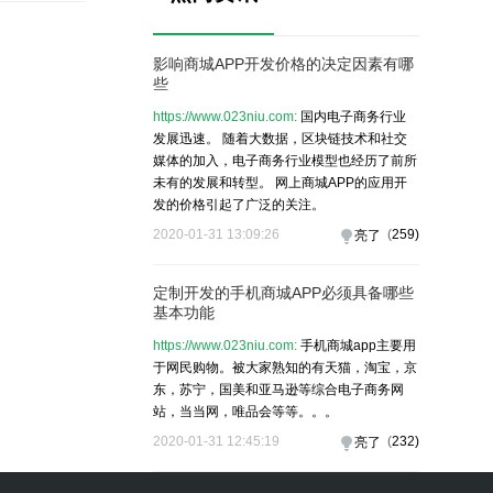
影响商城APP开发价格的决定因素有哪
些
https://www.023niu.com:
国内电子商务行业
发展迅速。 随着大数据，区块链技术和社交
媒体的加入，电子商务行业模型也经历了前所
未有的发展和转型。 网上商城APP的应用开
发的价格引起了广泛的关注。
2020-01-31 13:09:26
(
259
)
亮了
定制开发的手机商城APP必须具备哪些
基本功能
https://www.023niu.com:
手机商城app主要用
于网民购物。被大家熟知的有天猫，淘宝，京
东，苏宁，国美和亚马逊等综合电子商务网
站，当当网，唯品会等等。。。
2020-01-31 12:45:19
(
232
)
亮了