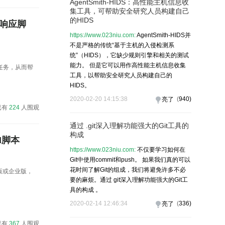
AgentSmith-HIDS：高性能主机信息收
集工具，可帮助安全研究人员构建自己
的HIDS
件响应脚
https://www.023niu.com:
AgentSmith-HIDS并
不是严格的传统“基于主机的入侵检测系
统”（HIDS），它缺少规则引擎和相关的测试
能力。 但是它可以用作高性能主机信息收集
应任务，从而帮
工具，以帮助安全研究人员构建自己的
HIDS。
2020-02-20 14:15:38
(
940
)
亮了
已有
224
人围观
通过 .git深入理解功能强大的Git工具的
构成
ll脚本
https://www.023niu.com:
不仅要学习如何在
Git中使用commit和push。 如果我们真的可以
花时间了解Git的组成，我们将避免许多不必
0专业版或企业版，
要的麻烦。通过 git深入理解功能强大的Git工
具的构成 。
2020-02-14 12:46:34
(
336
)
亮了
已有
367
人围观