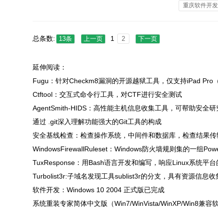
重庆软件开
总条数:
1
13条
上一页
2
下一页
延伸阅读：
Fugu：针对Checkm8漏洞的开源越狱工具，仅支持iPad Pro（2017
Ctftool：交互式命令行工具，对CTF进行安全测试
AgentSmith-HIDS：高性能主机信息收集工具，可帮助安全
通过 .git深入理解功能强大的Git工具的构成
安全基线检查：检查操作系统，中间件和数据库，检查结果传
WindowsFirewallRuleset：Windows防火墙规则集的一组Powe
TuxResponse：用Bash语言开发和编写，响应Linu
Turbolist3r:子域名发现工具sublist3r的分支，具有
软件开发：Windows 10 2004 正式版已完成
系统重装专家简体中文版（Win7/WinVista/WinXP/Win8兼容