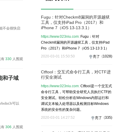
Fugu：针对Checkm8漏洞的开源越狱
工具，仅支持iPad Pro（2017）和
iPhone 7（iOS 13-13.3.1）
因此可能不会很快启
https://www.023niu.com:
Fugu：针对
Checkm8漏洞的开源越狱工具，仅支持iPad
Pro（2017）和iPhone 7（iOS 13-13 3 1）
2020-03-01 15:50:50
(
1028
)
亮了
已有
330
人围观
Ctftool：交互式命令行工具，对CTF进
行安全测试
功能和子域
https://www.023niu.com:
Ctftool是一个交互式
命令行工具，可帮助安全研究人员执行CTF的
安全测试。轻松分析在Windows内部运行和
list3r可以
调试文本输入处理器以及检测目标Windows
系统的安全性的复杂问题。
2020-03-01 14:27:52
(
335
)
亮了
已有
306
人围观