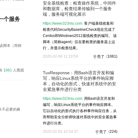
安全基线检查：检查操作系统，中间件
和数据库，检查结果传输到一个服务
端，服务端可视化展示
一个服务
https://www.023niu.com:
客户端基线收集和
检查代码SecurityBaselineCheck现在完成了
Centos和Windows2012基线检查的编写。 该
脚本（简称agent）仅在要检查的服务器上运
写。 该脚本（简称
行，并显示检查结果。
2020-02-06 11:33:59
(
1061
)
亮了
有
1061
人围观
TuxResponse：用Bash语言开发和编
写，响应Linux系统平台的事件响应脚
本，自动化的形式，快速对系统中的安
全紧急事件进行分类
https://www.023niu.com:
用Bash语言开发和
编写，响应Linux系统平台的事件响应脚本。
许多不必要的麻
它以自动化的形式执行各种事件响应任务，从
而帮助安全分析师快速对系统中的安全紧急事
件进行分类。
2020-02-02 10:54:37
(
224
)
亮了