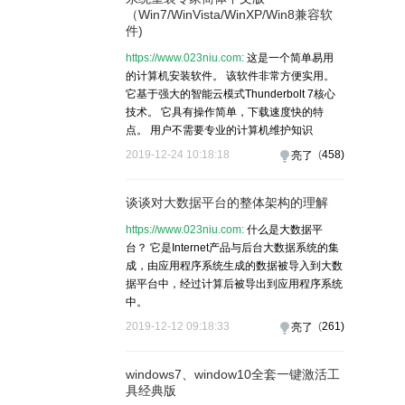
（Win7/WinVista/WinXP/Win8兼容软
件)
https://www.023niu.com:
这是一个简单易用
的计算机安装软件。 该软件非常方便实用。
它基于强大的智能云模式Thunderbolt 7核心
技术。 它具有操作简单，下载速度快的特
点。 用户不需要专业的计算机维护知识
2019-12-24 10:18:18
(
458
)
亮了
谈谈对大数据平台的整体架构的理解
https://www.023niu.com:
什么是大数据平
台？ 它是Internet产品与后台大数据系统的集
成，由应用程序系统生成的数据被导入到大数
据平台中，经过计算后被导出到应用程序系统
中。
2019-12-12 09:18:33
(
261
)
亮了
windows7、window10全套一键激活工
具经典版