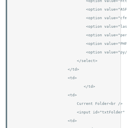
                                <option value="htt
                                <option value="ASP
                                <option value="cfm
                                <option value="las
                                <option value="perl
                                <option value="PHP
                                <option value="py/c
                            </select>

                        </td>

                        <td>

                               </td>

                        <td>

                            Current Folder<br />

                            <input id="txtFolder" 
                        <td>
