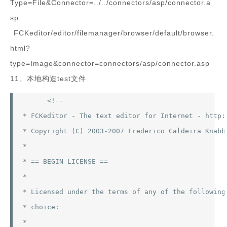
Type=File&Connector=../../connectors/asp/connector.a
sp
FCKeditor/editor/filemanager/browser/default/browser.
html?
type=Image&connector=connectors/asp/connector.asp
11、本地构造test文件
      <!--

* FCKeditor - The text editor for Internet - http:/
* Copyright (C) 2003-2007 Frederico Caldeira Knabbe
*

* == BEGIN LICENSE ==

*

* Licensed under the terms of any of the following 
* choice:

*
