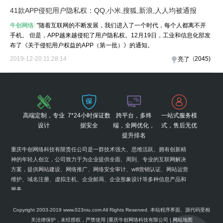
41款APP侵犯用户隐私权：QQ,小米,搜狐,新浪,人人均被通报
牛创网络:
"随着互联网的不断发展，我们进入了一个时代，每个人都离不开
手机。 但是，APP越来越侵犯了用户隐私权。12月19日，工业和信息化部发
布了《关于侵犯用户权益的APP（第一批）》的通知。
2019-12-20 11:28:14
(
2045
)
亮了
高端定制，专业
7*24小时保证数
跨平台，多终
一站式服务模
设计
据安全
端，全网优化，
式，售后无优
提升排名
重庆牛创网络科技有限责任公司是一群技术强大、思维活跃、拥有创新精
神的年轻人创立，公司致力于为企业提供全面、周到、专业的互联网解决
方案，提供网站建设、网络推广、网络安全审计、wifi营销认证、网站运营
维护、域名注册、虚拟主机、企业邮局、企业形象设计等多种信息产品和
服务。
Copyright 2003-2019 www.023niu.com All Rights Reserved. 本站程序界面、源代码受相
关法律保护，未经授权，严禁使用 |重庆牛创网络科技有限公司 |
网站地图