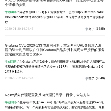
和Autorepeater插件来检测和识别IDOR漏洞，而无需手动更改每
个请求的参数
牛创网络:
"自动发现IDOR（越权）漏洞的方法：使用BurpSuite中的Autozie
和Autorepeater插件来检测和识别IDOR漏洞，而无需手动更改每个请求的参
数
2020-01-30 14:04:47
(
6685
)
亮了
Grafana CVE-2020-13379漏洞分析：重定向和URL参数注入漏
洞的综合利用可以在任何Grafana产品实例中实现未经授权的服务
器端请求伪造攻击SSRF
牛创网络:
"在Grafana产品实例中，综合利用重定向和URL参数注入漏洞可以
实现未经授权的服务器端请求伪造攻击（SSRF）。该漏洞影响Grafana 3 0
1至7 0 1版本。
2020-08-12 14:26:44
(
4840
)
亮了
Nginx反向代理配置及反向代理泛目录，目录，全站方法
牛创网络:
"使用nginx代理dan（sui）是http响应消息写入服务地址或Web绝
对路径的情况。 写一个死的服务地址是很少见的，但它偶尔也会发生。 最棘