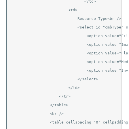
                               </td>

                        <td>

                            Resource Type<br />

                            <select id="cmbType" na
                                <option value="Fil
                                <option value="Imag
                                <option value="Flas
                                <option value="Medi
                                <option value="Inv
                            </select>

                        </td>

                    </tr>

                </table>

                <br />

                <table cellspacing="0" cellpadding=