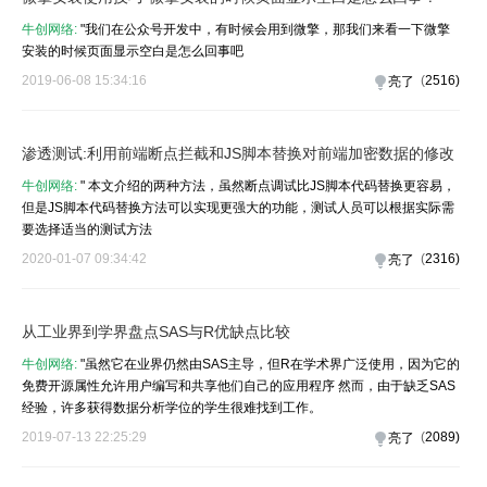
牛创网络:
"我们在公众号开发中，有时候会用到微擎，那我们来看一下微擎
安装的时候页面显示空白是怎么回事吧
2019-06-08 15:34:16
(
2516
)
亮了
渗透测试:利用前端断点拦截和JS脚本替换对前端加密数据的修改
牛创网络:
" 本文介绍的两种方法，虽然断点调试比JS脚本代码替换更容易，
但是JS脚本代码替换方法可以实现更强大的功能，测试人员可以根据实际需
要选择适当的测试方法
2020-01-07 09:34:42
(
2316
)
亮了
从工业界到学界盘点SAS与R优缺点比较
牛创网络:
"虽然它在业界仍然由SAS主导，但R在学术界广泛使用，因为它的
免费开源属性允许用户编写和共享他们自己的应用程序 然而，由于缺乏SAS
经验，许多获得数据分析学位的学生很难找到工作。
2019-07-13 22:25:29
(
2089
)
亮了