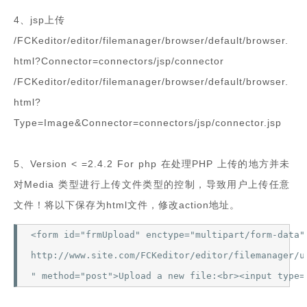
4、jsp上传
/FCKeditor/editor/filemanager/browser/default/browser.
html?Connector=connectors/jsp/connector
/FCKeditor/editor/filemanager/browser/default/browser.
html?
Type=Image&Connector=connectors/jsp/connector.jsp
5、Version < =2.4.2 For php 在处理PHP 上传的地方并未
对Media 类型进行上传文件类型的控制，导致用户上传任意
文件！将以下保存为html文件，修改action地址。
<form id="frmUpload" enctype="multipart/form-data"a
http://www.site.com/FCKeditor/editor/filemanager/u
" method="post">Upload a new file:<br><input type=