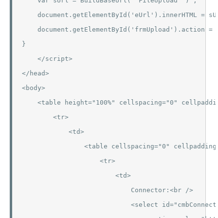
    var sUrl = BuildBaseUrl( 'FileUpload' ) ;

    document.getElementById('eUrl').innerHTML = sUr
    document.getElementById('frmUpload').action = s
}

    </script>

</head>

<body>

    <table height="100%" cellspacing="0" cellpaddi
        <tr>

            <td>

                <table cellspacing="0" cellpadding=
                    <tr>

                        <td>

                            Connector:<br />

                            <select id="cmbConnecto