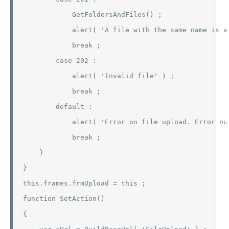
            GetFoldersAndFiles() ;

            alert( 'A file with the same name is a
            break ;

        case 202 :

            alert( 'Invalid file' ) ;

            break ;

        default :

            alert( 'Error on file upload. Error num
            break ;

    }

}

this.frames.frmUpload = this ;

function SetAction()

{
