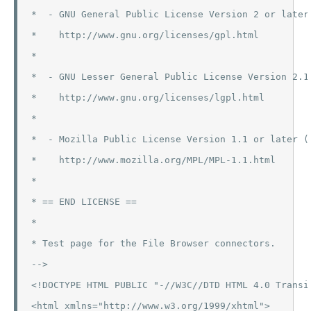
*  - GNU General Public License Version 2 or later 
*    http://www.gnu.org/licenses/gpl.html

*

*  - GNU Lesser General Public License Version 2.1 
*    http://www.gnu.org/licenses/lgpl.html

*

*  - Mozilla Public License Version 1.1 or later (t
*    http://www.mozilla.org/MPL/MPL-1.1.html

*

* == END LICENSE ==

*

* Test page for the File Browser connectors.

-->

<!DOCTYPE HTML PUBLIC "-//W3C//DTD HTML 4.0 Transit
<html xmlns="http://www.w3.org/1999/xhtml">
