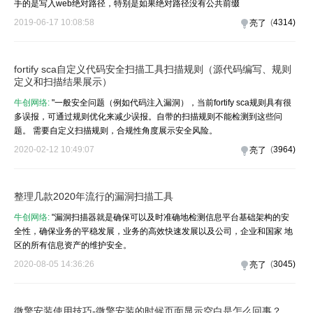
手的是写入web绝对路径，特别是如果绝对路径没有公共前缀
2019-06-17 10:08:58
(
4314
)
亮了
fortify sca自定义代码安全扫描工具扫描规则（源代码编写、规则
定义和扫描结果展示）
牛创网络:
"一般安全问题（例如代码注入漏洞），当前fortify sca规则具有很
多误报，可通过规则优化来减少误报。自带的扫描规则不能检测到这些问
题。 需要自定义扫描规则，合规性角度展示安全风险。
2020-02-12 10:49:07
(
3964
)
亮了
整理几款2020年流行的漏洞扫描工具
牛创网络:
"漏洞扫描器就是确​​保可以及时准确地检测信息平台基础架构的安
全性，确保业务的平稳发展，业务的高效快速发展以及公司，企业和国家 地
区的所有信息资产的维护安全。
2020-08-05 14:36:26
(
3045
)
亮了
微擎安装使用技巧-微擎安装的时候页面显示空白是怎么回事？