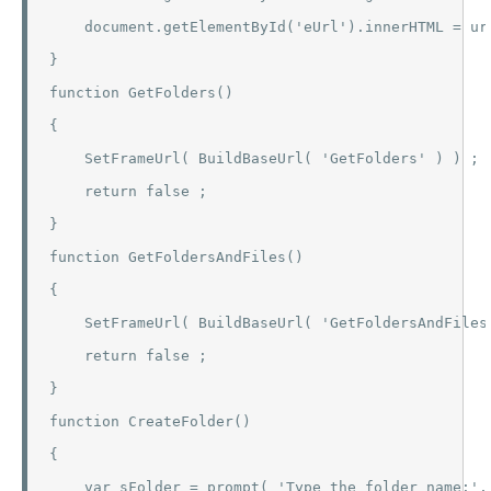
    document.getElementById('eUrl').innerHTML = url
}

function GetFolders()

{

    SetFrameUrl( BuildBaseUrl( 'GetFolders' ) ) ;

    return false ;

}

function GetFoldersAndFiles()

{

    SetFrameUrl( BuildBaseUrl( 'GetFoldersAndFiles'
    return false ;

}

function CreateFolder()

{

    var sFolder = prompt( 'Type the folder name:', 