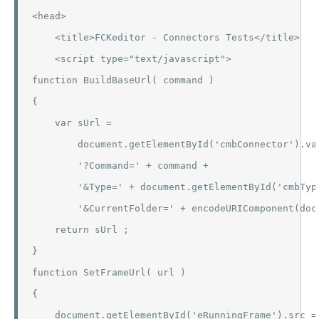
<head>

    <title>FCKeditor - Connectors Tests</title>

    <script type="text/javascript">

function BuildBaseUrl( command )

{

    var sUrl =

        document.getElementById('cmbConnector').val
        '?Command=' + command +

        '&Type=' + document.getElementById('cmbType
        '&CurrentFolder=' + encodeURIComponent(doc
    return sUrl ;

}

function SetFrameUrl( url )

{

    document.getElementById('eRunningFrame').src = 