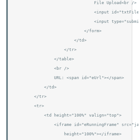
                                File Upload<br />

                                <input id="txtFile
                                <input type="submi
                            </form>

                        </td>

                    </tr>

                </table>

                <br />

                URL: <span id="eUrl"></span>

            </td>

        </tr>

        <tr>

            <td height="100%" valign="top">

                <iframe id="eRunningFrame" src="ja
                    height="100%"></iframe>
