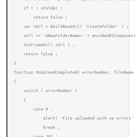
    if ( ! sFolder )

        return false ;

    var sUrl = BuildBaseUrl( 'CreateFolder' ) ;

    sUrl += '&NewFolderName=' + encodeURIComponent(
    SetFrameUrl( sUrl ) ;

    return false ;

}

function OnUploadCompleted( errorNumber, fileName )
{

    switch ( errorNumber )

    {

        case 0 :

            alert( 'File uploaded with no errors' )
            break ;

        case 201 :
