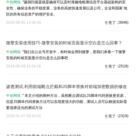
牛创网络:
"漏洞扫描器就是确​​保可以及时准确地检测信息平台基础架构的安
全性，确保业务的平稳发展，业务的高效快速发展以及公司，企业和国家 地
区的所有信息资产的维护安全。
2020-08-05 14:36:26
(
3046
)
亮了
微擎安装使用技巧-微擎安装的时候页面显示空白是怎么回事？
牛创网络:
"我们在公众号开发中，有时候会用到微擎，那我们来看一下微擎
安装的时候页面显示空白是怎么回事吧
2019-06-08 15:34:16
(
2519
)
亮了
渗透测试:利用前端断点拦截和JS脚本替换对前端加密数据的修改
牛创网络:
" 本文介绍的两种方法，虽然断点调试比JS脚本代码替换更容易，
但是JS脚本代码替换方法可以实现更强大的功能，测试人员可以根据实际需
要选择适当的测试方法
2020-01-07 09:34:42
(
2319
)
亮了