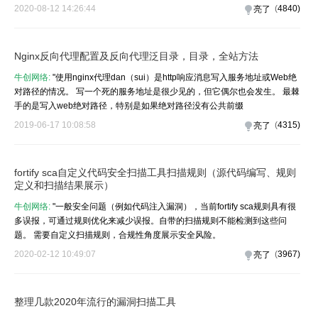
2020-08-12 14:26:44
(
4840
)
亮了
Nginx反向代理配置及反向代理泛目录，目录，全站方法
牛创网络:
"使用nginx代理dan（sui）是http响应消息写入服务地址或Web绝
对路径的情况。 写一个死的服务地址是很少见的，但它偶尔也会发生。 最棘
手的是写入web绝对路径，特别是如果绝对路径没有公共前缀
2019-06-17 10:08:58
(
4315
)
亮了
fortify sca自定义代码安全扫描工具扫描规则（源代码编写、规则
定义和扫描结果展示）
牛创网络:
"一般安全问题（例如代码注入漏洞），当前fortify sca规则具有很
多误报，可通过规则优化来减少误报。自带的扫描规则不能检测到这些问
题。 需要自定义扫描规则，合规性角度展示安全风险。
2020-02-12 10:49:07
(
3967
)
亮了
整理几款2020年流行的漏洞扫描工具