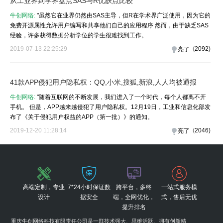
从工业界到学界盘点SAS与R优缺点比较
牛创网络:
"虽然它在业界仍然由SAS主导，但R在学术界广泛使用，因为它的
免费开源属性允许用户编写和共享他们自己的应用程序 然而，由于缺乏SAS
经验，许多获得数据分析学位的学生很难找到工作。
2019-07-13 22:25:29
(
2092
)
亮了
41款APP侵犯用户隐私权：QQ,小米,搜狐,新浪,人人均被通报
牛创网络:
"随着互联网的不断发展，我们进入了一个时代，每个人都离不开
手机。 但是，APP越来越侵犯了用户隐私权。12月19日，工业和信息化部发
布了《关于侵犯用户权益的APP（第一批）》的通知。
2019-12-20 11:28:14
(
2046
)
亮了
高端定制，专业
7*24小时保证数
跨平台，多终
一站式服务模
设计
据安全
端，全网优化，
式，售后无优
提升排名
重庆牛创网络科技有限责任公司是一群技术强大、思维活跃、拥有创新精