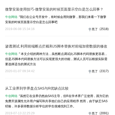
微擎安装使用技巧-微擎安装的时候页面显示空白是怎么回事？
牛创网络:
"我们在公众号开发中，有时候会用到微擎，那我们来看一下微擎
安装的时候页面显示空白是怎么回事吧
2019-06-08 15:34:16
(
2518
)
亮了
渗透测试:利用前端断点拦截和JS脚本替换对前端加密数据的修改
牛创网络:
" 本文介绍的两种方法，虽然断点调试比JS脚本代码替换更容易，
但是JS脚本代码替换方法可以实现更强大的功能，测试人员可以根据实际需
要选择适当的测试方法
2020-01-07 09:34:42
(
2317
)
亮了
从工业界到学界盘点SAS与R优缺点比较
牛创网络:
"虽然它在业界仍然由SAS主导，但R在学术界广泛使用，因为它的
免费开源属性允许用户编写和共享他们自己的应用程序 然而，由于缺乏SAS
经验，许多获得数据分析学位的学生很难找到工作。
2019-07-13 22:25:29
(
2091
)
亮了