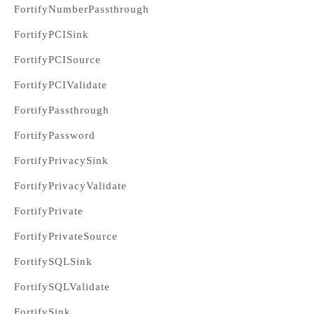
FortifyNumberPassthrough
FortifyPCISink
FortifyPCISource
FortifyPCIValidate
FortifyPassthrough
FortifyPassword
FortifyPrivacySink
FortifyPrivacyValidate
FortifyPrivate
FortifyPrivateSource
FortifySQLSink
FortifySQLValidate
FortifySink