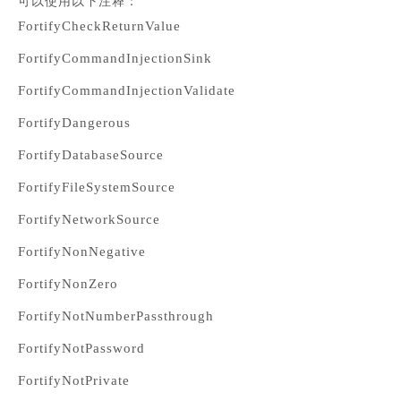
可以使用以下注释：
FortifyCheckReturnValue
FortifyCommandInjectionSink
FortifyCommandInjectionValidate
FortifyDangerous
FortifyDatabaseSource
FortifyFileSystemSource
FortifyNetworkSource
FortifyNonNegative
FortifyNonZero
FortifyNotNumberPassthrough
FortifyNotPassword
FortifyNotPrivate