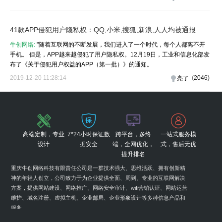
41款APP侵犯用户隐私权：QQ,小米,搜狐,新浪,人人均被通报
牛创网络:
"随着互联网的不断发展，我们进入了一个时代，每个人都离不开
手机。 但是，APP越来越侵犯了用户隐私权。12月19日，工业和信息化部发
布了《关于侵犯用户权益的APP（第一批）》的通知。
2019-12-20 11:28:14
(
2046
)
亮了
高端定制，专业
7*24小时保证数
跨平台，多终
一站式服务模
设计
据安全
端，全网优化，
式，售后无优
提升排名
重庆牛创网络科技有限责任公司是一群技术强大、思维活跃、拥有创新精
神的年轻人创立，公司致力于为企业提供全面、周到、专业的互联网解决
方案，提供网站建设、网络推广、网络安全审计、wifi营销认证、网站运营
维护、域名注册、虚拟主机、企业邮局、企业形象设计等多种信息产品和
服务。