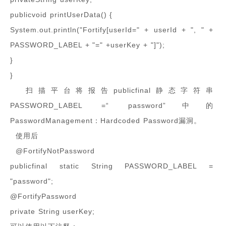
publicvoid printUserData() {
System.out.println("Fortify[userId=" + userId + ", " +
PASSWORD_LABEL + "=" +userKey + "]");
}
}
扫描平台将报告publicfinal静态字符串
PASSWORD_LABEL =“ password”中的
PasswordManagement：Hardcoded Password漏洞。
使用后
@FortifyNotPassword
publicfinal static String PASSWORD_LABEL =
"password";
@FortifyPassword
private String userKey;