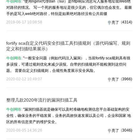
牛创网络:
"使用nginx代理dan（sui）是http响应消息写入服务地址或Web绝
对路径的情况。 写一个死的服务地址是很少见的，但它偶尔也会发生。 最棘
手的是写入web绝对路径，特别是如果绝对路径没有公共前缀
2019-06-17 10:08:58
(
4314
)
亮了
fortify sca自定义代码安全扫描工具扫描规则（源代码编写、规则
定义和扫描结果展示）
牛创网络:
"一般安全问题（例如代码注入漏洞），当前fortify sca规则具有很
多误报，可通过规则优化来减少误报。自带的扫描规则不能检测到这些问
题。 需要自定义扫描规则，合规性角度展示安全风险。
2020-02-12 10:49:07
(
3966
)
亮了
整理几款2020年流行的漏洞扫描工具
牛创网络:
"漏洞扫描器就是确​​保可以及时准确地检测信息平台基础架构的安
全性，确保业务的平稳发展，业务的高效快速发展以及公司，企业和国家 地
区的所有信息资产的维护安全。
2020-08-05 14:36:26
(
3046
)
亮了