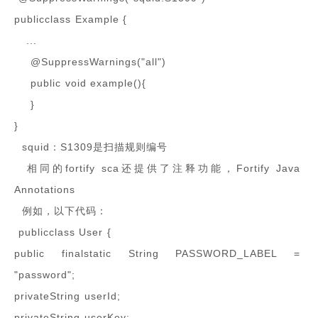
publicclass Example {
...
@SuppressWarnings("all")
public void example(){
}
}
squid：S1309是扫描规则编号
相同的fortify sca还提供了注释功能，Fortify Java
Annotations
例如，以下代码：
publicclass User {
public finalstatic String PASSWORD_LABEL =
"password";
privateString userId;
privateString userKey;