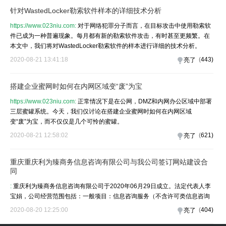
针对WastedLocker勒索软件样本的详细技术分析
https://www.023niu.com:
对于网络犯罪分子而言，在目标攻击中使用勒索软
件已成为一种普遍现象。每月都有新的勒索软件攻击，有时甚至更频繁。在
本文中，我们将对WastedLocker勒索软件的样本进行详细的技术分析。
2020-08-21 13:41:18
(
443
)
亮了
搭建企业蜜网时如何在内网区域变“废”为宝
https://www.023niu.com:
正常情况下是在公网，DMZ和内网办公区域中部署
三层蜜罐系统。今天，我们仅讨论在搭建企业蜜网时如何在内网区域
变“废”为宝，而不仅仅是几个可怜的蜜罐。
2020-08-21 12:58:02
(
621
)
亮了
重庆重庆利为臻商务信息咨询有限公司与我公司签订网站建设合
同
:
重庆利为臻商务信息咨询有限公司于2020年06月29日成立。法定代表人李
宝娟，公司经营范围包括：一般项目：信息咨询服务（不含许可类信息咨询
2020-08-20 12:25:00
(
404
)
亮了