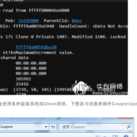
使用各种盗版系统或Ghost系统。下图是与优惠券插件CouponUpda