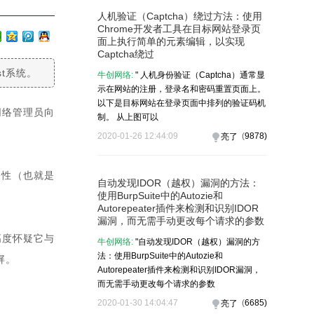
人机验证（Captcha）绕过方法：使用
Chrome开发者工具在目标网站登录页
面上执行简单的元素编辑，以实现
Captcha绕过
st系统。
牛创网络:
" 人机身份验证（Captcha）通常显
示在网站的注册，登录名和密码重置页面上。
以下是目标网站在登录页面中排列的验证码机
网络管理员向
制。 从上图可以
2020-01-26 12:44:09
(
9878
)
亮了
关性（也就是
自动发现IDOR（越权）漏洞的方法：
使用BurpSuite中的Autozie和
Autorepeater插件来检测和识别IDOR
漏洞，而无需手动更改每个请求的参数
高度怀疑它与
牛创网络:
"自动发现IDOR（越权）漏洞的方
法：使用BurpSuite中的Autozie和
屏。
Autorepeater插件来检测和识别IDOR漏洞，
而无需手动更改每个请求的参数
2020-01-30 14:04:47
(
6685
)
亮了