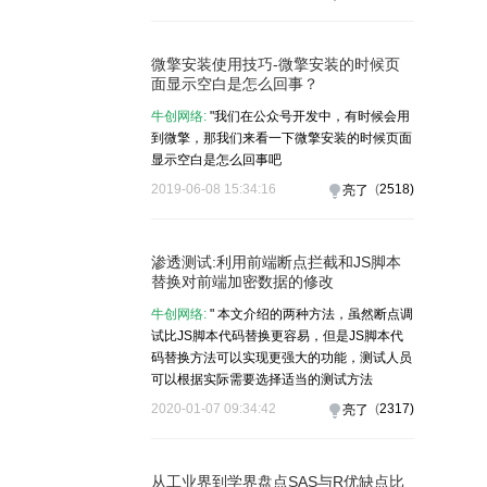
微擎安装使用技巧-微擎安装的时候页
面显示空白是怎么回事？
牛创网络:
"我们在公众号开发中，有时候会用
到微擎，那我们来看一下微擎安装的时候页面
显示空白是怎么回事吧
2019-06-08 15:34:16
(
2518
)
亮了
渗透测试:利用前端断点拦截和JS脚本
替换对前端加密数据的修改
牛创网络:
" 本文介绍的两种方法，虽然断点调
试比JS脚本代码替换更容易，但是JS脚本代
码替换方法可以实现更强大的功能，测试人员
可以根据实际需要选择适当的测试方法
2020-01-07 09:34:42
(
2317
)
亮了
从工业界到学界盘点SAS与R优缺点比