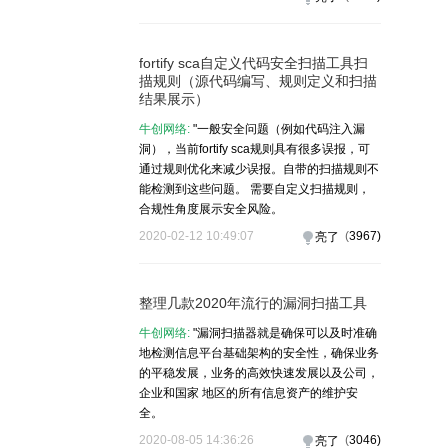
fortify sca自定义代码安全扫描工具扫
描规则（源代码编写、规则定义和扫描
结果展示）
牛创网络:
"一般安全问题（例如代码注入漏
洞），当前fortify sca规则具有很多误报，可
通过规则优化来减少误报。自带的扫描规则不
能检测到这些问题。 需要自定义扫描规则，
合规性角度展示安全风险。
2020-02-12 10:49:07
(
3967
)
亮了
整理几款2020年流行的漏洞扫描工具
牛创网络:
"漏洞扫描器就是确​​保可以及时准确
地检测信息平台基础架构的安全性，确保业务
的平稳发展，业务的高效快速发展以及公司，
企业和国家 地区的所有信息资产的维护安
全。
2020-08-05 14:36:26
(
3046
)
亮了