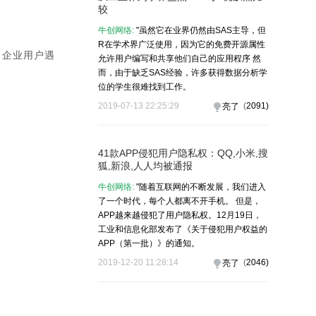
较
牛创网络:
"虽然它在业界仍然由SAS主导，但
R在学术界广泛使用，因为它的免费开源属性
，企业用户遇
允许用户编写和共享他们自己的应用程序 然
而，由于缺乏SAS经验，许多获得数据分析学
位的学生很难找到工作。
2019-07-13 22:25:29
(
2091
)
亮了
41款APP侵犯用户隐私权：QQ,小米,搜
狐,新浪,人人均被通报
牛创网络:
"随着互联网的不断发展，我们进入
了一个时代，每个人都离不开手机。 但是，
APP越来越侵犯了用户隐私权。12月19日，
工业和信息化部发布了《关于侵犯用户权益的
APP（第一批）》的通知。
2019-12-20 11:28:14
(
2046
)
亮了