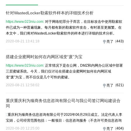
针对WastedLocker勒索软件样本的详细技术分析
https://www.023niu.com:
对于网络犯罪分子而言，在目标攻击中使用勒索软
件已成为一种普遍现象。每月都有新的勒索软件攻击，有时甚至更频繁。在
本文中，我们将对WastedLocker勒索软件的样本进行详细的技术分析。
2020-08-21 13:41:18
(
443
)
亮了
搭建企业蜜网时如何在内网区域变“废”为宝
https://www.023niu.com:
正常情况下是在公网，DMZ和内网办公区域中部署
三层蜜罐系统。今天，我们仅讨论在搭建企业蜜网时如何在内网区域
变“废”为宝，而不仅仅是几个可怜的蜜罐。
2020-08-21 12:58:02
(
621
)
亮了
重庆重庆利为臻商务信息咨询有限公司与我公司签订网站建设合
同
:
重庆利为臻商务信息咨询有限公司于2020年06月29日成立。法定代表人李
宝娟，公司经营范围包括：一般项目：信息咨询服务（不含许可类信息咨询
2020-08-20 12:25:00
(
404
)
亮了