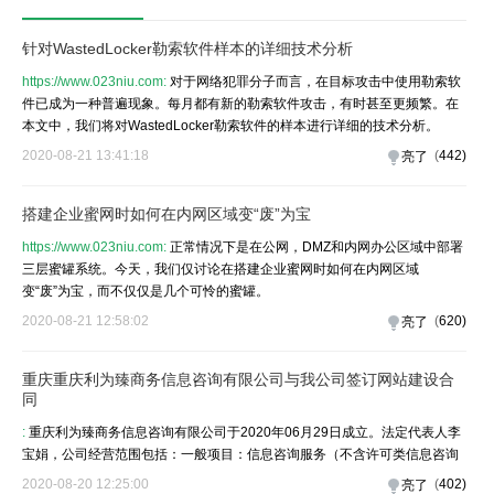
针对WastedLocker勒索软件样本的详细技术分析
https://www.023niu.com:
对于网络犯罪分子而言，在目标攻击中使用勒索软
件已成为一种普遍现象。每月都有新的勒索软件攻击，有时甚至更频繁。在
本文中，我们将对WastedLocker勒索软件的样本进行详细的技术分析。
2020-08-21 13:41:18
(
442
)
亮了
搭建企业蜜网时如何在内网区域变“废”为宝
https://www.023niu.com:
正常情况下是在公网，DMZ和内网办公区域中部署
三层蜜罐系统。今天，我们仅讨论在搭建企业蜜网时如何在内网区域
变“废”为宝，而不仅仅是几个可怜的蜜罐。
2020-08-21 12:58:02
(
620
)
亮了
重庆重庆利为臻商务信息咨询有限公司与我公司签订网站建设合
同
:
重庆利为臻商务信息咨询有限公司于2020年06月29日成立。法定代表人李
宝娟，公司经营范围包括：一般项目：信息咨询服务（不含许可类信息咨询
2020-08-20 12:25:00
(
402
)
亮了