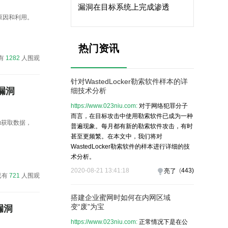
漏洞在目标系统上完成渗透
洞的原因和利用。
热门资讯
有
1282
人围观
针对WastedLocker勒索软件样本的详
 漏洞
细技术分析
https://www.023niu.com:
对于网络犯罪分子
而言，在目标攻击中使用勒索软件已成为一种
et获取数据，
普遍现象。每月都有新的勒索软件攻击，有时
甚至更频繁。在本文中，我们将对
WastedLocker勒索软件的样本进行详细的技
术分析。
2020-08-21 13:41:18
(
443
)
亮了
已有
721
人围观
搭建企业蜜网时如何在内网区域
变“废”为宝
动漏洞
https://www.023niu.com:
正常情况下是在公