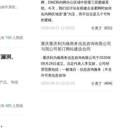
网，DMZ和内网办公区域中部署三层蜜罐系
有版本的操作系统，
统。今天，我们仅讨论在搭建企业蜜网时如何
在内网区域变“废”为宝，而不仅仅是几个可怜
的蜜罐。
2020-08-21 12:58:02
(
621
)
亮了
已有
708
人围观
重庆重庆利为臻商务信息咨询有限公司
与我公司签订网站建设合同
遍历漏洞、
:
重庆利为臻商务信息咨询有限公司于2020年
06月29日成立。法定代表人李宝娟，公司经
营范围包括：一般项目：信息咨询服务（不含
许可类信息咨询
产品。 制造
2020-08-20 12:25:00
(
404
)
亮了
已有
485
人围观
6，